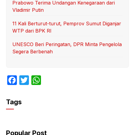
Prabowo Terima Undangan Kenegaraan dari
Vladimir Putin
11 Kali Berturut-turut, Pemprov Sumut Diganjar
WTP dari BPK RI
UNESCO Beri Peringatan, DPR Minta Pengelola
Segera Berbenah
F
T
W
a
w
h
c
itt
at
Tags
e
er
s
b
A
o
p
Popular Post