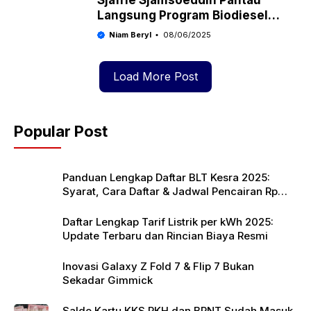
Langsung Program Biodiesel
Nasional di Papua
Niam Beryl
08/06/2025
Load More Post
Popular Post
Panduan Lengkap Daftar BLT Kesra 2025:
Syarat, Cara Daftar & Jadwal Pencairan Rp
900 Ribu
Daftar Lengkap Tarif Listrik per kWh 2025:
Update Terbaru dan Rincian Biaya Resmi
Inovasi Galaxy Z Fold 7 & Flip 7 Bukan
Sekadar Gimmick
Saldo Kartu KKS PKH dan BPNT Sudah Masuk,