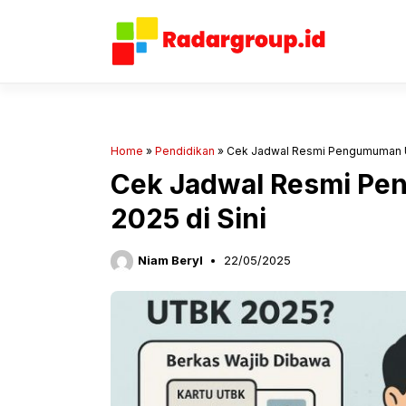
Langsung
ke
isi
Home
»
Pendidikan
»
Cek Jadwal Resmi Pengumuman U
Cek Jadwal Resmi P
2025 di Sini
Niam Beryl
22/05/2025