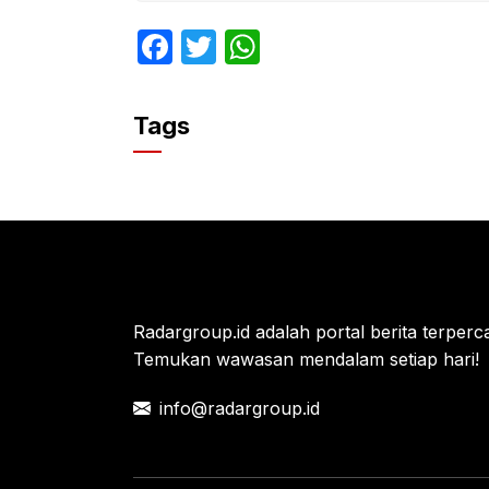
F
T
W
a
w
h
c
itt
at
Tags
e
er
s
b
A
o
p
o
p
k
Radargroup.id adalah portal berita terperca
Temukan wawasan mendalam setiap hari!
info@radargroup.id