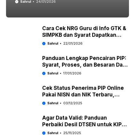
Sahrul
24/01/2026
Cara Cek NRG Guru di Info GTK &
SIMPKB dan Syarat Dapatkan
Tunjangan Profesi Lengkap
Sahrul
22/01/2026
Panduan Lengkap Pencairan PIP:
Syarat, Proses, dan Besaran Dana
Terbaru
Sahrul
17/01/2026
Cek Status Penerima PIP Online
Pakai NISN dan NIK Terbaru,
Mudah dan Cepat
Sahrul
03/12/2025
Agar Data Valid: Panduan
Perbaiki Desil DTSEN untuk KIP
Kuliah 2026 Secara Akurat
Sahrul
25/11/2025