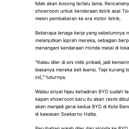
tidak akan kosong terlalu lama. Rencananya
showroom untuk kendaraan listrik asal Ti
mesin pembakaran ke era motor listrik.
Beberapa tenaga kerja yang sebelumnya me
melanjutkan kiprah mereka, sebagian ber
menangani kendaraan Honda meski di loka
“Kalau diler di sini milik pribadi, jadi kema
biasanya mereka beli lisensi. Tapi kurang
ini),” tuturnya.
Walau sinyal hijau kehadiran BYD sudah tam
kapan showroom baru itu akan resmi dibuka
akan menjadi gerai kedua BYD di Kota B
di kawasan Soekarno Hatta.
Perubahan wajah diler dari Honda ke BYD in