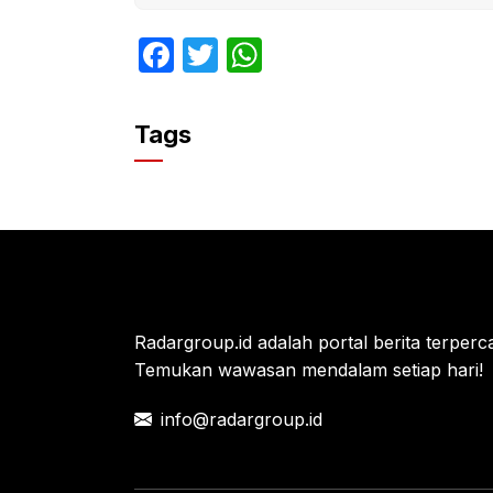
F
T
W
a
w
h
c
itt
at
Tags
e
er
s
b
A
o
p
o
p
k
Radargroup.id adalah portal berita terperca
Temukan wawasan mendalam setiap hari!
info@radargroup.id