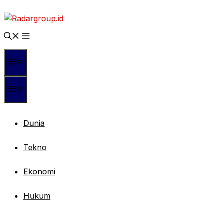
Langsung
ke
isi
Menu
Menu
Dunia
Tekno
Ekonomi
Hukum