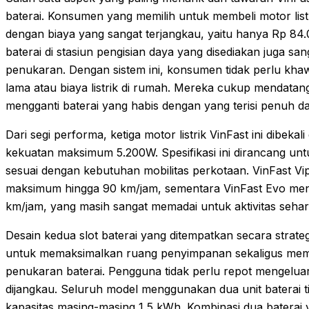
baterai. Konsumen yang memilih untuk membeli motor list
dengan biaya yang sangat terjangkau, yaitu hanya Rp 84.0
baterai di stasiun pengisian daya yang disediakan juga sa
penukaran. Dengan sistem ini, konsumen tidak perlu khaw
lama atau biaya listrik di rumah. Mereka cukup mendatang
mengganti baterai yang habis dengan yang terisi penuh d
Dari segi performa, ketiga motor listrik VinFast ini dibek
kekuatan maksimum 5.200W. Spesifikasi ini dirancang un
sesuai dengan kebutuhan mobilitas perkotaan. VinFast V
maksimum hingga 90 km/jam, sementara VinFast Evo me
km/jam, yang masih sangat memadai untuk aktivitas sehari
Desain kedua slot baterai yang ditempatkan secara strate
untuk memaksimalkan ruang penyimpanan sekaligus me
penukaran baterai. Pengguna tidak perlu repot mengeluark
dijangkau. Seluruh model menggunakan dua unit baterai t
kapasitas masing-masing 1,5 kWh. Kombinasi dua baterai