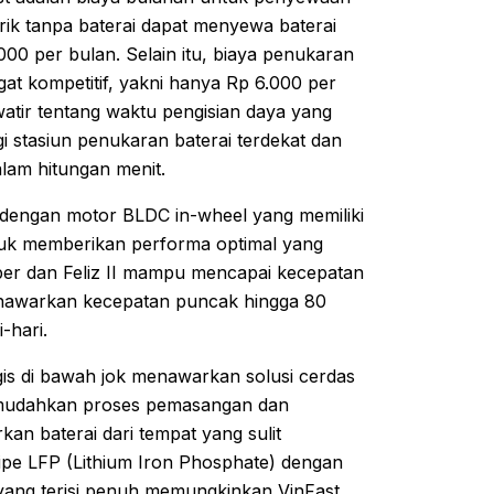
rik tanpa baterai dapat menyewa baterai
00 per bulan. Selain itu, biaya penukaran
ngat kompetitif, yakni hanya Rp 6.000 per
atir tentang waktu pengisian daya yang
i stasiun penukaran baterai terdekat dan
alam hitungan menit.
ali dengan motor BLDC in-wheel yang memiliki
tuk memberikan performa optimal yang
iper dan Feliz II mampu mencapai kecepatan
nawarkan kecepatan puncak hingga 80
-hari.
gis di bawah jok menawarkan solusi cerdas
mudahkan proses pemasangan dan
an baterai dari tempat yang sulit
ipe LFP (Lithium Iron Phosphate) dengan
 yang terisi penuh memungkinkan VinFast