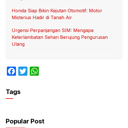
Honda Siap Bikin Kejutan Otomotif: Motor
Misterius Hadir di Tanah Air
Urgensi Perpanjangan SIM: Mengapa
Keterlambatan Sehari Berujung Pengurusan
Ulang
F
T
W
a
w
h
c
itt
at
Tags
e
er
s
b
A
o
p
Popular Post
o
p