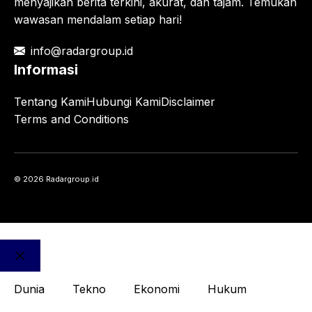
menyajikan berita terkini, akurat, dan tajam. Temukan
wawasan mendalam setiap hari!
info@radargroup.id
Informasi
Tentang Kami
Hubungi Kami
Disclaimer
Terms and Conditions
© 2026 Radargroup.id
Close
Dunia
Tekno
Ekonomi
Hukum