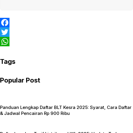
F
a
T
c
w
W
e
i
h
Tags
b
t
a
Popular Post
o
t
t
o
e
s
k
r
A
Panduan Lengkap Daftar BLT Kesra 2025: Syarat, Cara Daftar
p
& Jadwal Pencairan Rp 900 Ribu
p