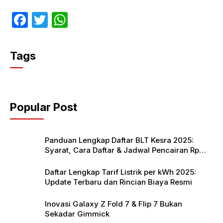
F
T
W
a
w
h
c
itt
at
Tags
e
er
s
b
A
o
p
Popular Post
o
p
k
Panduan Lengkap Daftar BLT Kesra 2025:
Syarat, Cara Daftar & Jadwal Pencairan Rp
900 Ribu
Daftar Lengkap Tarif Listrik per kWh 2025:
Update Terbaru dan Rincian Biaya Resmi
Inovasi Galaxy Z Fold 7 & Flip 7 Bukan
Sekadar Gimmick