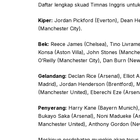
Daftar lengkap skuad Timnas Inggris untuk
Kiper:
Jordan Pickford (Everton), Dean He
(Manchester City).
Bek:
Reece James (Chelsea), Tino Livramen
Konsa (Aston Villa), John Stones (Manches
O’Reilly (Manchester City), Dan Burn (Ne
Gelandang:
Declan Rice (Arsenal), Elliot
Madrid), Jordan Henderson (Brentford), M
(Manchester United), Eberechi Eze (Arsena
Penyerang:
Harry Kane (Bayern Munich), Iv
Bukayo Saka (Arsenal), Noni Madueke (Ars
Manchester United), Anthony Gordon (New
Meskipun perdebatan mungkin akan terus be