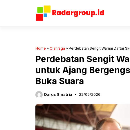
Langsung
ke
isi
Home
»
Olahraga
»
Perdebatan Sengit Warnai Daftar Sk
Perdebatan Sengit War
untuk Ajang Bergengs
Buka Suara
Darus Sinatria
22/05/2026