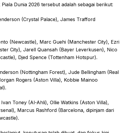
 Piala Dunia 2026 tersebut adalah sebagai berikut:
nderson (Crystal Palace), James Trafford
to (Newcastle), Marc Guehi (Manchester City), Ezri
ter City), Jarell Quansah (Bayer Leverkusen), Nico
wcastle), Djed Spence (Tottenham Hotspur).
 Anderson (Nottingham Forest), Jude Bellingham (Real
organ Rogers (Aston Villa), Kobbie Mainoo
l).
an Toney (Al-Ahli), Ollie Watkins (Aston Villa),
enal), Marcus Rashford (Barcelona, dipinjam dari
castle).
rlanjut, keputusan telah dibuat, dan fokus kini