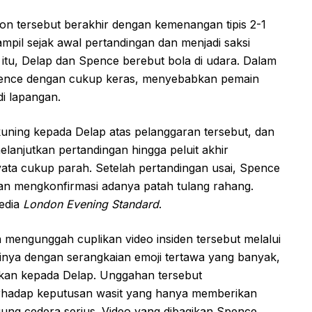
don tersebut berakhir dengan kemenangan tipis 2-1
ampil sejak awal pertandingan dan menjadi saksi
t itu, Delap dan Spence berebut bola di udara. Dalam
pence dengan cukup keras, menyebabkan pemain
di lapangan.
uning kepada Delap atas pelanggaran tersebut, dan
lanjutkan pertandingan hingga peluit akhir
yata cukup parah. Setelah pertandingan usai, Spence
an mengkonfirmasi adanya patah tulang rahang.
media
London Evening Standard
.
 mengunggah cuplikan video insiden tersebut melalui
ainya dengan serangkaian emoji tertawa yang banyak,
ujukan kepada Delap. Unggahan tersebut
erhadap keputusan wasit yang hanya memberikan
ung cedera serius. Video yang dibagikan Spence