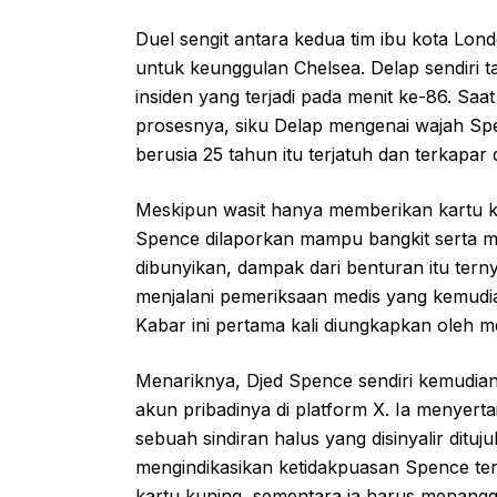
Duel sengit antara kedua tim ibu kota Lon
untuk keunggulan Chelsea. Delap sendiri t
insiden yang terjadi pada menit ke-86. Saa
prosesnya, siku Delap mengenai wajah S
berusia 25 tahun itu terjatuh dan terkapar 
Meskipun wasit hanya memberikan kartu k
Spence dilaporkan mampu bangkit serta me
dibunyikan, dampak dari benturan itu tern
menjalani pemeriksaan medis yang kemudi
Kabar ini pertama kali diungkapkan oleh 
Menariknya, Djed Spence sendiri kemudian
akun pribadinya di platform X. Ia menyert
sebuah sindiran halus yang disinyalir dit
mengindikasikan ketidakpuasan Spence t
kartu kuning, sementara ia harus menangg