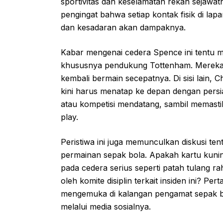
sportivitas dan keselamatan rekan sejawa
pengingat bahwa setiap kontak fisik di l
dan kesadaran akan dampaknya.
Kabar mengenai cedera Spence ini tentu m
khususnya pendukung Tottenham. Mereka 
kembali bermain secepatnya. Di sisi lain,
kini harus menatap ke depan dengan pers
atau kompetisi mendatang, sambil memast
play.
Peristiwa ini juga memunculkan diskusi te
permainan sepak bola. Apakah kartu kuni
pada cedera serius seperti patah tulang r
oleh komite disiplin terkait insiden ini? 
mengemuka di kalangan pengamat sepak bol
melalui media sosialnya.