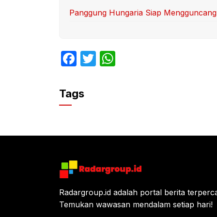
Panggung Hungaria Siap Mengguncang: M
F
T
W
a
w
h
c
itt
at
Tags
e
er
s
b
A
o
p
o
p
k
Radargroup.id adalah portal berita terperca
Temukan wawasan mendalam setiap hari!