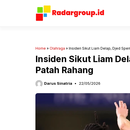
Langsung
ke
isi
Home
»
Olahraga
»
Insiden Sikut Liam Delap, Djed Spe
Insiden Sikut Liam De
Patah Rahang
Darus Sinatria
22/05/2026