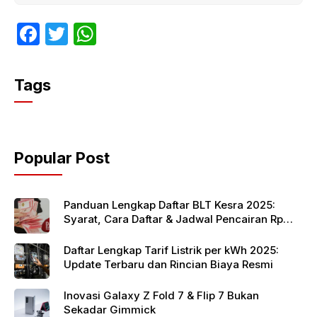
F
T
W
a
w
h
c
itt
at
Tags
e
er
s
b
A
o
p
Popular Post
o
p
k
Panduan Lengkap Daftar BLT Kesra 2025:
Syarat, Cara Daftar & Jadwal Pencairan Rp
900 Ribu
Daftar Lengkap Tarif Listrik per kWh 2025:
Update Terbaru dan Rincian Biaya Resmi
Inovasi Galaxy Z Fold 7 & Flip 7 Bukan
Sekadar Gimmick