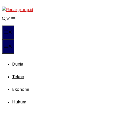
Langsung
ke
isi
Menu
Menu
Dunia
Tekno
Ekonomi
Hukum