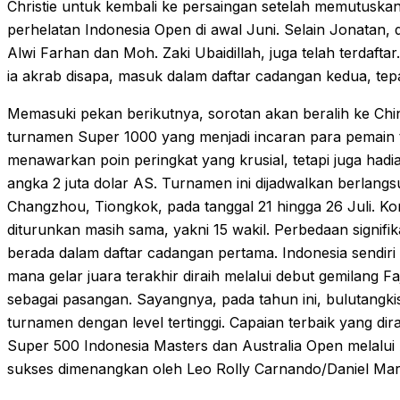
Christie untuk kembali ke persaingan setelah memutuskan
perhelatan Indonesia Open di awal Juni. Selain Jonatan,
Alwi Farhan dan Moh. Zaki Ubaidillah, juga telah terdafta
ia akrab disapa, masuk dalam daftar cadangan kedua, tepa
Memasuki pekan berikutnya, sorotan akan beralih ke China
turnamen Super 1000 yang menjadi incaran para pemain to
menawarkan poin peringkat yang krusial, tetapi juga had
angka 2 juta dolar AS. Turnamen ini dijadwalkan berlang
Changzhou, Tiongkok, pada tanggal 21 hingga 26 Juli. K
diturunkan masih sama, yakni 15 wakil. Perbedaan signifika
berada dalam daftar cadangan pertama. Indonesia sendiri 
mana gelar juara terakhir diraih melalui debut gemilang 
sebagai pasangan. Sayangnya, pada tahun ini, bulutangkis
turnamen dengan level tertinggi. Capaian terbaik yang dira
Super 500 Indonesia Masters dan Australia Open melalui
sukses dimenangkan oleh Leo Rolly Carnando/Daniel Mar