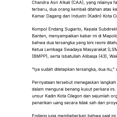
Chandra Asri Alkali (CAA), yang nilainya 
terbaru, dua orang kembali ditahan atas k
Kamar Dagang dan Industri (Kadin) Kota Ci
Kompol Endang Sugiarto, Kepala Subdirek
Banten, menyampaikan kabar ini di Mapol
bahwa dua tersangka yang kini resmi ditah
Ketua Lembaga Swadaya Masyarakat (LSM)
(BMPP), serta Isbatullah Alibasja (43), W
“Iya sudah ditetapkan tersangka, dua itu,” 
Pernyataan tersebut menegaskan langkah h
dalam mengurai benang kusut perkara ini.
unsur Kadin Kota Cilegon dan sejumlah org
penarikan uang secara tidak sah dari proyek
Endang juga membeberkan bahwa saat ini 