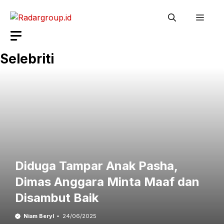
Langsung
Men
ke
isi
Selebriti
Diduga Tampar Anak Pasha,
Dimas Anggara Minta Maaf dan
Disambut Baik
Niam Beryl
24/06/2025