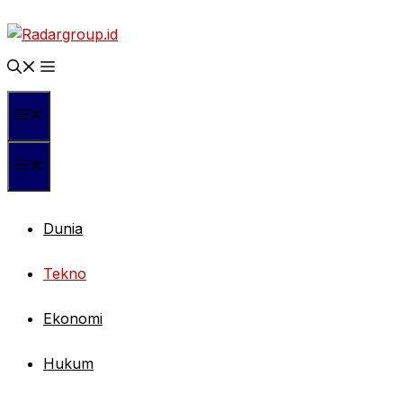
Langsung
ke
isi
Menu
Menu
Dunia
Tekno
Ekonomi
Hukum