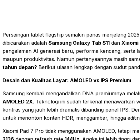
Persaingan tablet flagship semakin panas menjelang 2025
dibicarakan adalah
Samsung Galaxy Tab S11
dan
Xiaomi 
pengalaman AI generasi baru, performa kencang, serta lay
maupun produktivitas. Namun pertanyaannya masih sam
tahun depan?
Berikut ulasan lengkap dengan sudut pan
Desain dan Kualitas Layar: AMOLED vs IPS Premium
Samsung kembali mengandalkan DNA premiumnya melalu
AMOLED 2X
. Teknologi ini sudah terkenal menawarkan wa
kontras yang jauh lebih dramatis dibanding panel IPS. Den
untuk menonton konten HDR, menggambar, hingga editing f
Xiaomi Pad 7 Pro tidak menggunakan AMOLED, tetapi 
2136
dengan refresh rate
144Hz
. Angka ini lebih tinggi