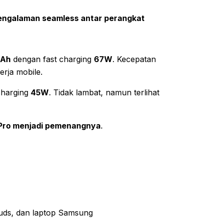
pengalaman seamless antar perangkat
mAh
dengan fast charging
67W
. Kecepatan
rja mobile.
charging
45W
. Tidak lambat, namun terlihat
 Pro menjadi pemenangnya
.
Buds, dan laptop Samsung