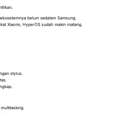
nifikan.
i ekosistemnya belum sedalam Samsung.
ngkat Xiaomi, HyperOS sudah makin matang.
gan stylus.
tas.
engkap.
ultitasking.