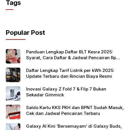
c
itt
at
Tags
e
er
s
b
A
o
p
Popular Post
o
p
k
Panduan Lengkap Daftar BLT Kesra 2025:
Syarat, Cara Daftar & Jadwal Pencairan Rp
900 Ribu
Daftar Lengkap Tarif Listrik per kWh 2025:
Update Terbaru dan Rincian Biaya Resmi
Inovasi Galaxy Z Fold 7 & Flip 7 Bukan
Sekadar Gimmick
Saldo Kartu KKS PKH dan BPNT Sudah Masuk,
Cek dan Jadwal Pencairan Terbaru
Galaxy AI Kini ‘Bersemayam’ di Galaxy Buds,