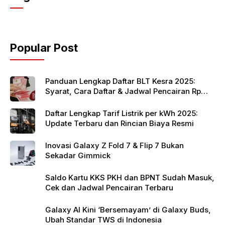
e
er
s
b
A
o
p
Popular Post
o
p
k
Panduan Lengkap Daftar BLT Kesra 2025:
Syarat, Cara Daftar & Jadwal Pencairan Rp
900 Ribu
Daftar Lengkap Tarif Listrik per kWh 2025:
Update Terbaru dan Rincian Biaya Resmi
Inovasi Galaxy Z Fold 7 & Flip 7 Bukan
Sekadar Gimmick
Saldo Kartu KKS PKH dan BPNT Sudah Masuk,
Cek dan Jadwal Pencairan Terbaru
Galaxy AI Kini ‘Bersemayam’ di Galaxy Buds,
Ubah Standar TWS di Indonesia