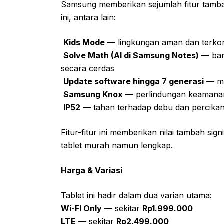
Samsung memberikan sejumlah fitur tambah
ini, antara lain:
Kids Mode
— lingkungan aman dan terkon
Solve Math (AI di Samsung Notes)
— bant
secara cerdas
Update software hingga 7 generasi
— ma
Samsung Knox
— perlindungan keamanan 
IP52
— tahan terhadap debu dan percikan 
Fitur-fitur ini memberikan nilai tambah sign
tablet murah namun lengkap.
Harga & Variasi
Tablet ini hadir dalam dua varian utama:
Wi-FI Only
— sekitar
Rp1.999.000
LTE
— sekitar
Rp2.499.000