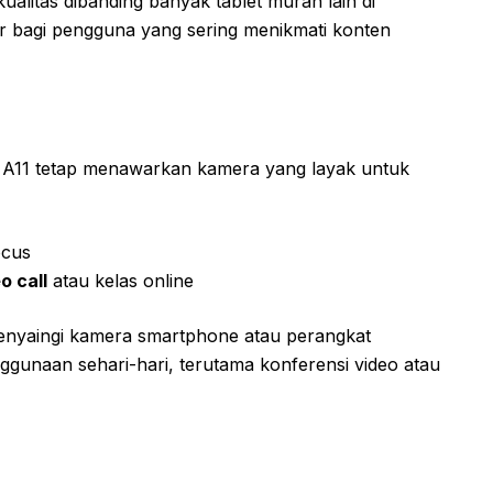
ualitas dibanding banyak tablet murah lain di
ar bagi pengguna yang sering menikmati konten
 A11 tetap menawarkan kamera yang layak untuk
ocus
o call
atau kelas online
menyaingi kamera smartphone atau perangkat
gunaan sehari-hari, terutama konferensi video atau