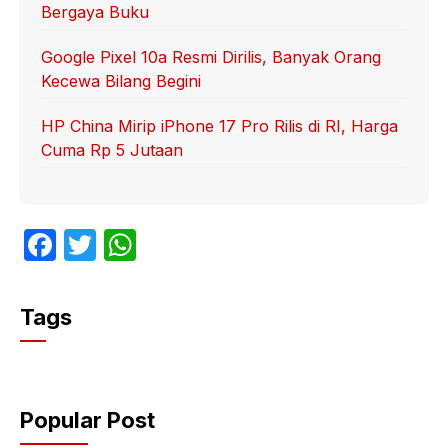
Bergaya Buku
Google Pixel 10a Resmi Dirilis, Banyak Orang
Kecewa Bilang Begini
HP China Mirip iPhone 17 Pro Rilis di RI, Harga
Cuma Rp 5 Jutaan
F
T
W
a
w
h
c
itt
at
Tags
e
er
s
b
A
o
p
Popular Post
o
p