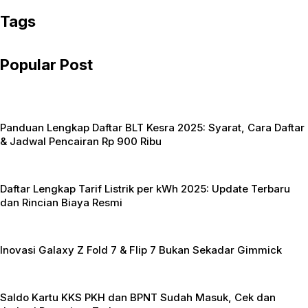
e
i
h
Tags
b
t
a
Popular Post
o
t
t
o
e
s
k
r
A
Panduan Lengkap Daftar BLT Kesra 2025: Syarat, Cara Daftar
p
& Jadwal Pencairan Rp 900 Ribu
p
Daftar Lengkap Tarif Listrik per kWh 2025: Update Terbaru
dan Rincian Biaya Resmi
Inovasi Galaxy Z Fold 7 & Flip 7 Bukan Sekadar Gimmick
Saldo Kartu KKS PKH dan BPNT Sudah Masuk, Cek dan