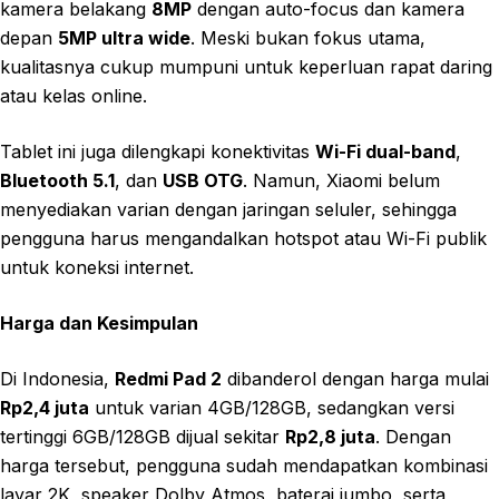
kamera belakang
8MP
dengan auto-focus dan kamera
depan
5MP ultra wide
. Meski bukan fokus utama,
kualitasnya cukup mumpuni untuk keperluan rapat daring
atau kelas online.
Tablet ini juga dilengkapi konektivitas
Wi-Fi dual-band
,
Bluetooth 5.1
, dan
USB OTG
. Namun, Xiaomi belum
menyediakan varian dengan jaringan seluler, sehingga
pengguna harus mengandalkan hotspot atau Wi-Fi publik
untuk koneksi internet.
Harga dan Kesimpulan
Di Indonesia,
Redmi Pad 2
dibanderol dengan harga mulai
Rp2,4 juta
untuk varian 4GB/128GB, sedangkan versi
tertinggi 6GB/128GB dijual sekitar
Rp2,8 juta
. Dengan
harga tersebut, pengguna sudah mendapatkan kombinasi
layar 2K, speaker Dolby Atmos, baterai jumbo, serta