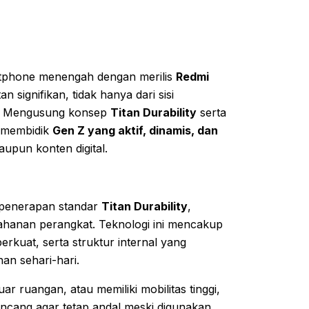
rtphone menengah dengan merilis
Redmi
n signifikan, tidak hanya dari sisi
era. Mengusung konsep
Titan Durability
serta
s membidik
Gen Z yang aktif, dinamis, dan
aupun konten digital.
h penerapan standar
Titan Durability
,
hanan perangkat. Teknologi ini mencakup
erkuat, serta struktur internal yang
an sehari-hari.
ar ruangan, atau memiliki mobilitas tinggi,
rancang agar tetap andal meski digunakan