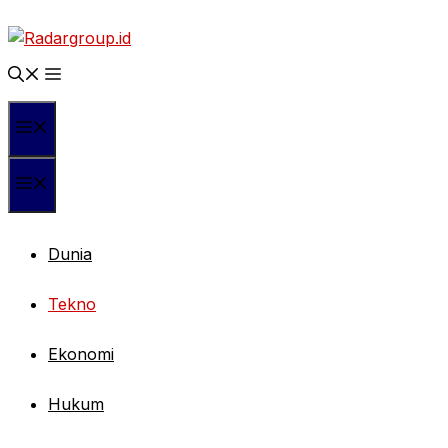
Langsung
ke
isi
Menu
Menu
Dunia
Tekno
Ekonomi
Hukum