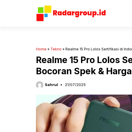
Langsung
ke
isi
Home
»
Tekno
»
Realme 15 Pro Lolos Sertifikasi di Ind
Realme 15 Pro Lolos Ser
Bocoran Spek & Harga
Sahrul
21/07/2025