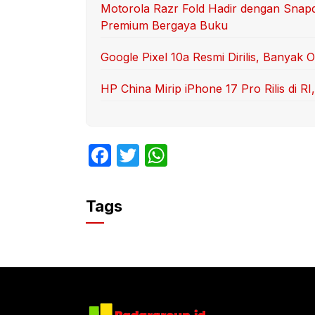
Motorola Razr Fold Hadir dengan Snap
Premium Bergaya Buku
Google Pixel 10a Resmi Dirilis, Banyak 
HP China Mirip iPhone 17 Pro Rilis di 
F
T
W
a
w
h
c
itt
at
Tags
e
er
s
b
A
o
p
o
p
k