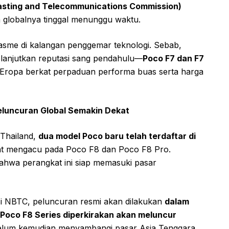
casting and Telecommunications Commission)
globalnya tinggal menunggu waktu.
asme di kalangan penggemar teknologi. Sebab,
elanjutkan reputasi sang pendahulu—
Poco F7 dan F7
 Eropa berkat perpaduan performa buas serta harga
Peluncuran Global Semakin Dekat
 Thailand,
dua model Poco baru telah terdaftar di
at mengacu pada Poco F8 dan Poco F8 Pro.
 bahwa perangkat ini siap memasuki pasar
kasi NBTC, peluncuran resmi akan dilakukan
dalam
Poco F8 Series diperkirakan akan meluncur
elum kemudian menyambangi pasar Asia Tenggara