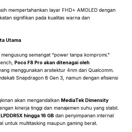
 masih mempertahankan layar FHD+ AMOLED dengan
atan signifikan pada kualitas warna dan
ata Utama
ali mengusung semangat “power tanpa kompromi.”
bench,
Poco F8 Pro akan ditenagai oleh
s yang menggunakan arsitektur 4nm dari Qualcomm.
ekati Snapdragon 8 Gen 3, namun dengan efisiensi
ngkinan akan mengandalkan
MediaTek Dimensity
engan kinerja tinggi dan manajemen suhu yang stabil.
LPDDR5X hingga 16 GB
dan penyimpanan internal
al untuk multitasking maupun gaming berat.