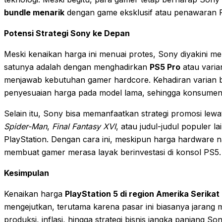
bundle menarik
dengan game eksklusif atau penawaran Pl
Potensi Strategi Sony ke Depan
Meski kenaikan harga ini menuai protes, Sony diyakini mem
satunya adalah dengan menghadirkan
PS5 Pro
atau varian
menjawab kebutuhan gamer hardcore. Kehadiran varian bar
penyesuaian harga pada model lama, sehingga konsumen t
Selain itu, Sony bisa memanfaatkan strategi promosi lewa
Spider-Man
,
Final Fantasy XVI
, atau judul-judul populer l
PlayStation. Dengan cara ini, meskipun harga hardware naik
membuat gamer merasa layak berinvestasi di konsol PS5.
Kesimpulan
Kenaikan harga
PlayStation 5 di region Amerika Serikat
mengejutkan, terutama karena pasar ini biasanya jarang m
produksi, inflasi, hingga strategi bisnis jangka panjang So