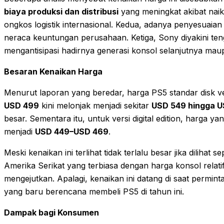
biaya produksi dan distribusi
yang meningkat akibat nai
ongkos logistik internasional. Kedua, adanya penyesuaia
neraca keuntungan perusahaan. Ketiga, Sony diyakini te
mengantisipasi hadirnya generasi konsol selanjutnya m
Besaran Kenaikan Harga
Menurut laporan yang beredar, harga PS5 standar disk ve
USD 499
kini melonjak menjadi sekitar
USD 549 hingga 
besar. Sementara itu, untuk versi digital edition, harga 
menjadi
USD 449–USD 469
.
Meski kenaikan ini terlihat tidak terlalu besar jika diliha
Amerika Serikat yang terbiasa dengan harga konsol relatif
mengejutkan. Apalagi, kenaikan ini datang di saat permin
yang baru berencana membeli PS5 di tahun ini.
Dampak bagi Konsumen