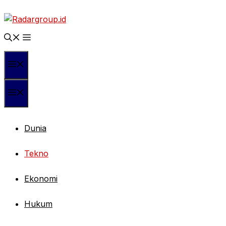
Langsung
ke
isi
Menu
Menu
Dunia
Tekno
Ekonomi
Hukum