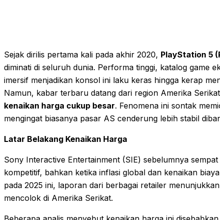
Sejak dirilis pertama kali pada akhir 2020,
PlayStation 5 
diminati di seluruh dunia. Performa tinggi, katalog game 
imersif menjadikan konsol ini laku keras hingga kerap me
Namun, kabar terbaru datang dari region Amerika Seri
kenaikan harga cukup besar
. Fenomena ini sontak memic
mengingat biasanya pasar AS cenderung lebih stabil diban
Latar Belakang Kenaikan Harga
Sony Interactive Entertainment (SIE) sebelumnya sempat
kompetitif, bahkan ketika inflasi global dan kenaikan bia
pada 2025 ini, laporan dari berbagai retailer menunjukk
mencolok di Amerika Serikat.
Beberapa analis menyebut kenaikan harga ini disebabkan