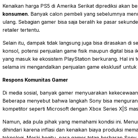
Kenaikan harga PS5 di Amerika Serikat diprediksi akan 
konsumen
. Banyak calon pembeli yang sebelumnya menu
ulang. Sebagian gamer bisa saja beralih ke pasar sekun
retailer tertentu.
Selain itu, dampak tidak langsung juga bisa dirasakan di 
konsol, potensi penjualan game fisik maupun digital bisa
yang masuk ke ekosistem PlayStation berkurang. Hal ini 
selama ini mengandalkan penjualan game eksklusif untuk
Respons Komunitas Gamer
Di media sosial, banyak gamer menyuarakan kekecewaan m
Beberapa menyebut bahwa langkah Sony bisa mengurangi 
kompetitor seperti Microsoft dengan Xbox Series X|S ma
Namun, ada pula pihak yang memahami kondisi ini. Menur
dihindari karena inflasi dan kenaikan biaya produksi mema
teknologi. Meski begitu, para gamer tetap berharap Son