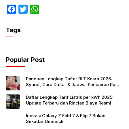
F
T
W
a
w
h
c
itt
at
Tags
e
er
s
b
A
o
p
Popular Post
o
p
k
Panduan Lengkap Daftar BLT Kesra 2025:
Syarat, Cara Daftar & Jadwal Pencairan Rp
900 Ribu
Daftar Lengkap Tarif Listrik per kWh 2025:
Update Terbaru dan Rincian Biaya Resmi
Inovasi Galaxy Z Fold 7 & Flip 7 Bukan
Sekadar Gimmick