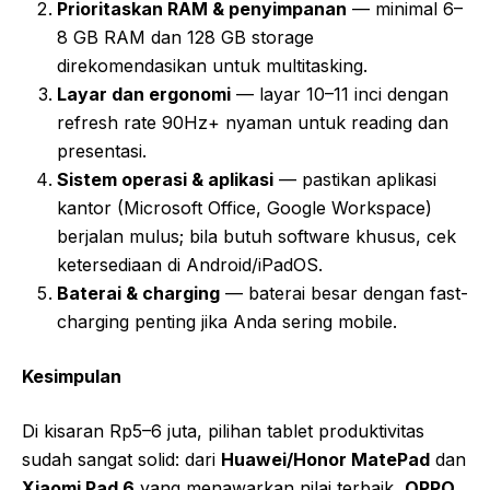
Prioritaskan RAM & penyimpanan
— minimal 6–
8 GB RAM dan 128 GB storage
direkomendasikan untuk multitasking.
Layar dan ergonomi
— layar 10–11 inci dengan
refresh rate 90Hz+ nyaman untuk reading dan
presentasi.
Sistem operasi & aplikasi
— pastikan aplikasi
kantor (Microsoft Office, Google Workspace)
berjalan mulus; bila butuh software khusus, cek
ketersediaan di Android/iPadOS.
Baterai & charging
— baterai besar dengan fast-
charging penting jika Anda sering mobile.
Kesimpulan
Di kisaran Rp5–6 juta, pilihan tablet produktivitas
sudah sangat solid: dari
Huawei/Honor MatePad
dan
Xiaomi Pad 6
yang menawarkan nilai terbaik,
OPPO