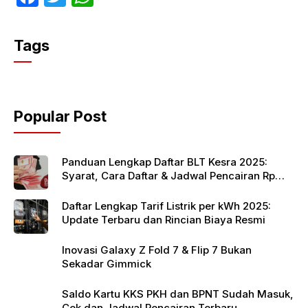
a
w
h
c
itt
at
Tags
e
er
s
b
A
o
p
Popular Post
o
p
k
Panduan Lengkap Daftar BLT Kesra 2025:
Syarat, Cara Daftar & Jadwal Pencairan Rp
900 Ribu
Daftar Lengkap Tarif Listrik per kWh 2025:
Update Terbaru dan Rincian Biaya Resmi
Inovasi Galaxy Z Fold 7 & Flip 7 Bukan
Sekadar Gimmick
Saldo Kartu KKS PKH dan BPNT Sudah Masuk,
Cek dan Jadwal Pencairan Terbaru