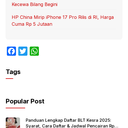
Kecewa Bilang Begini
HP China Mirip iPhone 17 Pro Rilis di RI, Harga
Cuma Rp 5 Jutaan
F
T
W
a
w
h
c
itt
at
Tags
e
er
s
b
A
o
p
Popular Post
o
p
k
Panduan Lengkap Daftar BLT Kesra 2025:
Syarat, Cara Daftar & Jadwal Pencairan Rp