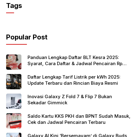
c
itt
at
Tags
e
er
s
b
A
o
p
Popular Post
o
p
k
Panduan Lengkap Daftar BLT Kesra 2025:
Syarat, Cara Daftar & Jadwal Pencairan Rp
900 Ribu
Daftar Lengkap Tarif Listrik per kWh 2025:
Update Terbaru dan Rincian Biaya Resmi
Inovasi Galaxy Z Fold 7 & Flip 7 Bukan
Sekadar Gimmick
Saldo Kartu KKS PKH dan BPNT Sudah Masuk,
Cek dan Jadwal Pencairan Terbaru
Galaxy AI Kini ‘Bersemayam’ di Galaxy Buds,