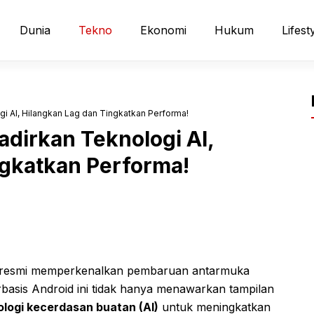
Dunia
Tekno
Ekonomi
Hukum
Lifest
i AI, Hilangkan Lag dan Tingkatkan Performa!
dirkan Teknologi AI,
ngkatkan Performa!
h resmi memperkenalkan pembaruan antarmuka
rbasis Android ini tidak hanya menawarkan tampilan
ologi kecerdasan buatan (AI)
untuk meningkatkan