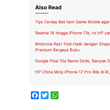
Also Read
Tips Cerdas Beli Item Game Mobile aga
Realme 16 hingga iPhone 17e, Ini HP yan
Motorola Razr Fold Hadir dengan Snap
Premium Bergaya Buku
Google Pixel 10a Resmi Dirilis, Banyak 
HP China Mirip iPhone 17 Pro Rilis di 
F
T
W
a
w
h