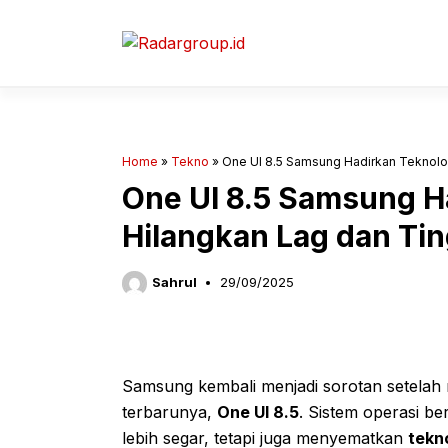
Langsung
ke
isi
Home
»
Tekno
»
One UI 8.5 Samsung Hadirkan Teknolog
One UI 8.5 Samsung Ha
Hilangkan Lag dan Ti
Sahrul
29/09/2025
Samsung kembali menjadi sorotan setela
terbarunya,
One UI 8.5
. Sistem operasi be
lebih segar, tetapi juga menyematkan
tekn