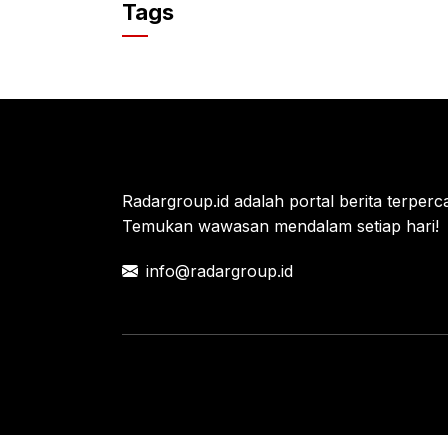
c
itt
at
Tags
e
er
s
b
A
o
p
o
p
k
Radargroup.id adalah portal berita terperca
Temukan wawasan mendalam setiap hari!
info@radargroup.id