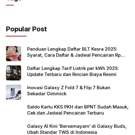
e
er
s
b
A
o
p
Popular Post
o
p
k
Panduan Lengkap Daftar BLT Kesra 2025:
Syarat, Cara Daftar & Jadwal Pencairan Rp
900 Ribu
Daftar Lengkap Tarif Listrik per kWh 2025:
Update Terbaru dan Rincian Biaya Resmi
Inovasi Galaxy Z Fold 7 & Flip 7 Bukan
Sekadar Gimmick
Saldo Kartu KKS PKH dan BPNT Sudah Masuk,
Cek dan Jadwal Pencairan Terbaru
Galaxy AI Kini ‘Bersemayam’ di Galaxy Buds,
Ubah Standar TWS di Indonesia