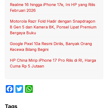
Realme 16 hingga iPhone 17e, Ini HP yang Rilis
Februari 2026
Motorola Razr Fold Hadir dengan Snapdragon
8 Gen 5 dan Kamera 8K, Ponsel Lipat Premium
Bergaya Buku
Google Pixel 10a Resmi Dirilis, Banyak Orang
Kecewa Bilang Begini
HP China Mirip iPhone 17 Pro Rilis di RI, Harga
Cuma Rp 5 Jutaan
F
T
W
a
w
h
c
itt
at
Tags