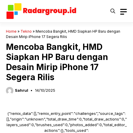
Langsung
ke
isi
Home
»
Tekno
»
Mencoba Bangkit, HMD Siapkan HP Baru dengan
Desain Mirip iPhone 17 Segera Rilis
Mencoba Bangkit, HMD
Siapkan HP Baru dengan
Desain Mirip iPhone 17
Segera Rilis
Sahrul
14/10/2025
{"remix_data":[],"remix_entry_point":"challenges","source_tags":
[],"origin":"unknown","total_draw_time":0,"total_draw_actions":0,"
layers_used":0,"brushes_used":0,"photos_added":0,"total_editor_
actions":{},"tools_used":