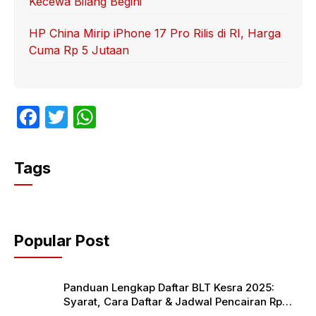
Kecewa Bilang Begini
HP China Mirip iPhone 17 Pro Rilis di RI, Harga
Cuma Rp 5 Jutaan
F
T
W
a
w
h
c
itt
at
Tags
e
er
s
b
A
o
p
Popular Post
o
p
k
Panduan Lengkap Daftar BLT Kesra 2025:
Syarat, Cara Daftar & Jadwal Pencairan Rp
900 Ribu