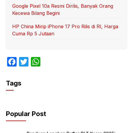
Google Pixel 10a Resmi Dirilis, Banyak Orang
Kecewa Bilang Begini
HP China Mirip iPhone 17 Pro Rilis di RI, Harga
Cuma Rp 5 Jutaan
F
T
W
a
w
h
c
itt
at
Tags
e
er
s
b
A
o
p
Popular Post
o
p
k