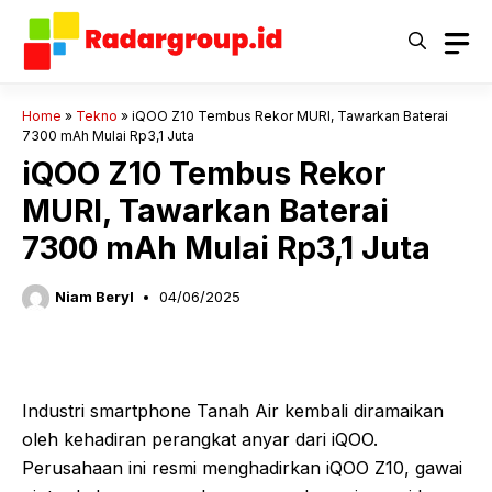
Langsung
ke
isi
Home
»
Tekno
»
iQOO Z10 Tembus Rekor MURI, Tawarkan Baterai
7300 mAh Mulai Rp3,1 Juta
iQOO Z10 Tembus Rekor
MURI, Tawarkan Baterai
7300 mAh Mulai Rp3,1 Juta
Niam Beryl
04/06/2025
Industri smartphone Tanah Air kembali diramaikan
oleh kehadiran perangkat anyar dari iQOO.
Perusahaan ini resmi menghadirkan iQOO Z10, gawai