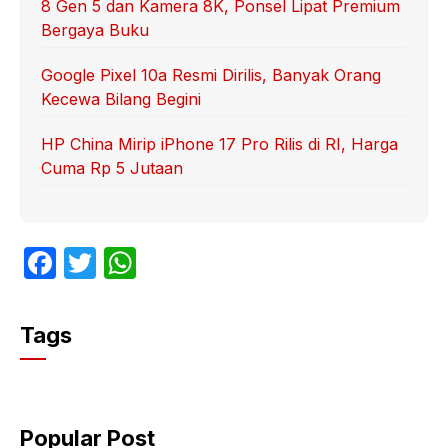
8 Gen 5 dan Kamera 8K, Ponsel Lipat Premium
Bergaya Buku
Google Pixel 10a Resmi Dirilis, Banyak Orang
Kecewa Bilang Begini
HP China Mirip iPhone 17 Pro Rilis di RI, Harga
Cuma Rp 5 Jutaan
F
T
W
a
w
h
c
itt
at
Tags
e
er
s
b
A
o
p
Popular Post