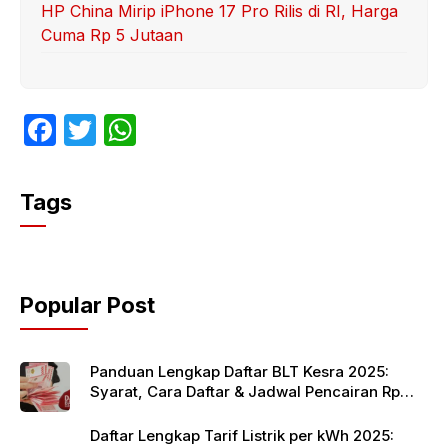
HP China Mirip iPhone 17 Pro Rilis di RI, Harga
Cuma Rp 5 Jutaan
F
T
W
a
w
h
c
itt
at
Tags
e
er
s
b
A
o
p
Popular Post
o
p
k
Panduan Lengkap Daftar BLT Kesra 2025:
Syarat, Cara Daftar & Jadwal Pencairan Rp
900 Ribu
Daftar Lengkap Tarif Listrik per kWh 2025: