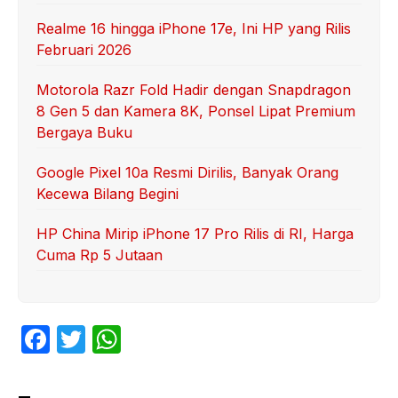
Realme 16 hingga iPhone 17e, Ini HP yang Rilis
Februari 2026
Motorola Razr Fold Hadir dengan Snapdragon
8 Gen 5 dan Kamera 8K, Ponsel Lipat Premium
Bergaya Buku
Google Pixel 10a Resmi Dirilis, Banyak Orang
Kecewa Bilang Begini
HP China Mirip iPhone 17 Pro Rilis di RI, Harga
Cuma Rp 5 Jutaan
F
T
W
a
w
h
c
itt
at