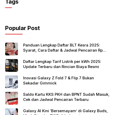
Tags
e
er
s
b
A
o
p
Popular Post
o
p
k
Panduan Lengkap Daftar BLT Kesra 2025:
Syarat, Cara Daftar & Jadwal Pencairan Rp
900 Ribu
Daftar Lengkap Tarif Listrik per kWh 2025:
Update Terbaru dan Rincian Biaya Resmi
Inovasi Galaxy Z Fold 7 & Flip 7 Bukan
Sekadar Gimmick
Saldo Kartu KKS PKH dan BPNT Sudah Masuk,
Cek dan Jadwal Pencairan Terbaru
Galaxy AI Kini ‘Bersemayam’ di Galaxy Buds,