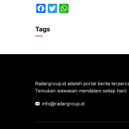
F
T
W
a
w
h
c
itt
at
Tags
e
er
s
b
A
o
p
o
p
k
Radargroup.id adalah portal berita terperca
Temukan wawasan mendalam setiap hari!
info@radargroup.id