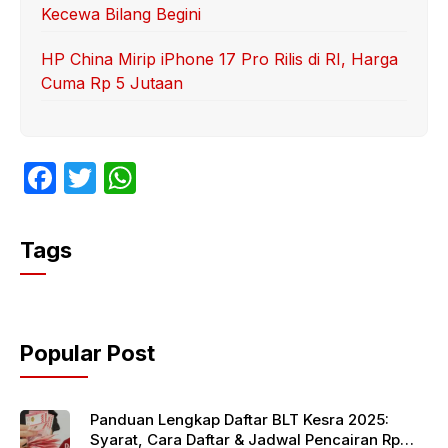
Kecewa Bilang Begini
HP China Mirip iPhone 17 Pro Rilis di RI, Harga
Cuma Rp 5 Jutaan
F
T
W
a
w
h
c
itt
at
Tags
e
er
s
b
A
o
p
Popular Post
o
p
k
Panduan Lengkap Daftar BLT Kesra 2025:
Syarat, Cara Daftar & Jadwal Pencairan Rp