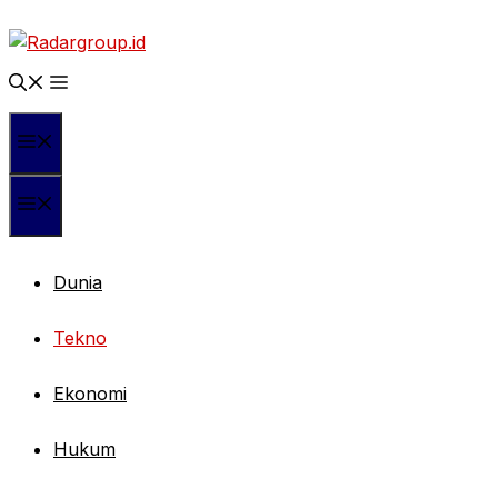
Langsung
ke
isi
Menu
Menu
Dunia
Tekno
Ekonomi
Hukum