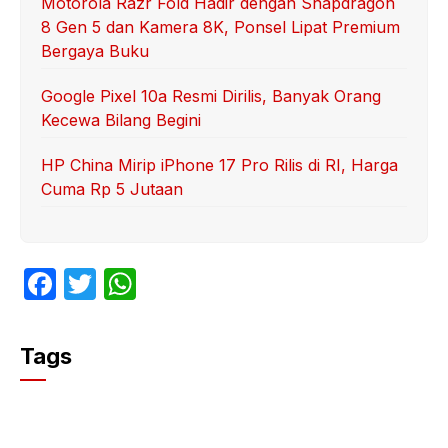
Motorola Razr Fold Hadir dengan Snapdragon
8 Gen 5 dan Kamera 8K, Ponsel Lipat Premium
Bergaya Buku
Google Pixel 10a Resmi Dirilis, Banyak Orang
Kecewa Bilang Begini
HP China Mirip iPhone 17 Pro Rilis di RI, Harga
Cuma Rp 5 Jutaan
F
T
W
a
w
h
c
itt
at
Tags
e
er
s
b
A
o
p