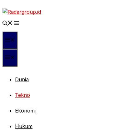
Langsung
ke
isi
Menu
Menu
Dunia
Tekno
Ekonomi
Hukum