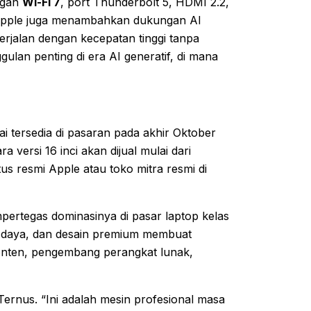
ngan
Wi-Fi 7
, port Thunderbolt 5, HDMI 2.2,
 Apple juga menambahkan dukungan AI
berjalan dengan kecepatan tinggi tanpa
gulan penting di era AI generatif, di mana
ersedia di pasaran pada akhir Oktober
ra versi 16 inci akan dijual mulai dari
us resmi Apple atau toko mitra resmi di
rtegas dominasinya di pasar laptop kelas
si daya, dan desain premium membuat
 konten, pengembang perangkat lunak,
rnus. “Ini adalah mesin profesional masa