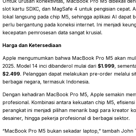
Untuk urusan konektivitas, MacBook Pro M5 dibekali de
slot kartu SDXC, dan MagSafe 4 untuk pengisian cepat.
lokal langsung pada chip M5, sehingga aplikasi AI dapat 
perlu bergantung pada koneksi internet. Ini menjadi keung
kecepatan pemrosesan data sangat krusial.
Harga dan Ketersediaan
Apple mengumumkan bahwa MacBook Pro M5 akan mulai t
2025. Model 14 inci dibanderol mulai dari
$1.999
, sementa
$2.499
. Pelanggan dapat melakukan pre-order melalui sit
berbagai negara, termasuk Indonesia.
Dengan kehadiran MacBook Pro M5, Apple semakin mempe
profesional. Kombinasi antara kekuatan chip M5, efisien
perangkat ini menjadi pilihan menarik bagi para kreator
desainer, hingga pekerja profesional di berbagai sektor.
“MacBook Pro M5 bukan sekadar laptop,” tambah John Te