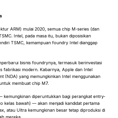
a
itektur ARM) mulai 2020, semua chip M-series (dan
TSMC. Intel, pada masa itu, bukan diposisikan
pendiri TSMC, kemampuan foundry Intel dianggap
mperbarui bisnis foundryn­ya, termasuk berinvestasi
fabrikasi modern. Kabarnya, Apple dan Intel
ent (NDA) yang memungkinkan Intel menggunakan
l) untuk membuat chip M7.
 kemungkinan diperuntukkan bagi perangkat entry-
Pro kelas bawah) — akan menjadi kandidat pertama
ax, atau Ultra kemungkinan besar tetap diproduksi di
ih mereka.