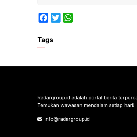
F
T
W
a
w
h
c
itt
at
Tags
e
er
s
b
A
o
p
o
p
k
Radargroup.id adalah portal berita terperca
Temukan wawasan mendalam setiap hari!
info@radargroup.id