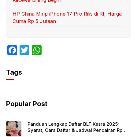
Kecewa Bilang Begini
HP China Mirip iPhone 17 Pro Rilis di RI, Harga
Cuma Rp 5 Jutaan
F
T
W
a
w
h
c
itt
at
Tags
e
er
s
b
A
o
p
Popular Post
o
p
k
Panduan Lengkap Daftar BLT Kesra 2025:
Syarat, Cara Daftar & Jadwal Pencairan Rp
900 Ribu