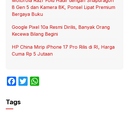
Motorola Razr Fold Hadir dengan Snapdragon
8 Gen 5 dan Kamera 8K, Ponsel Lipat Premium
Bergaya Buku
Google Pixel 10a Resmi Dirilis, Banyak Orang
Kecewa Bilang Begini
HP China Mirip iPhone 17 Pro Rilis di RI, Harga
Cuma Rp 5 Jutaan
F
T
W
a
w
h
c
itt
at
Tags
e
er
s
b
A
o
p