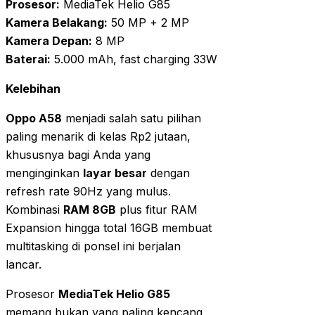
Prosesor:
MediaTek Helio G85
Kamera Belakang:
50 MP + 2 MP
Kamera Depan:
8 MP
Baterai:
5.000 mAh, fast charging 33W
Kelebihan
Oppo A58
menjadi salah satu pilihan
paling menarik di kelas Rp2 jutaan,
khususnya bagi Anda yang
menginginkan
layar besar
dengan
refresh rate 90Hz yang mulus.
Kombinasi
RAM 8GB
plus fitur RAM
Expansion hingga total 16GB membuat
multitasking di ponsel ini berjalan
lancar.
Prosesor
MediaTek Helio G85
memang bukan yang paling kencang