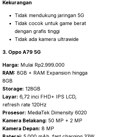
Kekurangan
Tidak mendukung jaringan 5G
Tidak cocok untuk game berat
dengan grafis tinggi
Tidak ada kamera ultrawide
3. Oppo A79 5G
Harga:
Mulai Rp2.999.000
RAM:
8GB + RAM Expansion hingga
8GB
Storage:
128GB
Layar:
6,72 inci FHD+ IPS LCD,
refresh rate 120Hz
Prosesor:
MediaTek Dimensity 6020
Kamera Belakang:
50 MP + 2 MP
Kamera Depan:
8 MP
Baterai:
5.000 mAh, fast charging 33W