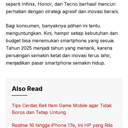
seperti Infinix, Honor, dan Tecno berhasil mencuri
perhatian dengan strategi agresif dan inovasi berani.
Bagi konsumen, banyaknya pilihan ini tentu
menguntungkan. Kini, hampir setiap kebutuhan dan
budget bisa menemukan smartphone yang sesuai.
Tahun 2025 menjadi tahun yang menarik, karena
persaingan semakin ketat dan inovasi terus lahir,
menjadikan pasar smartphone semakin hidup.
Also Read
Tips Cerdas Beli Item Game Mobile agar Tidak
Boros dan Tetap Untung
Realme 16 hingga iPhone 17e, Ini HP yang Rilis