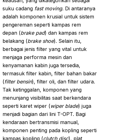
keausan, yang dikategorikan sebagai
suku cadang
fast moving
. Di antaranya
adalah komponen krusial untuk sistem
pengereman seperti kampas rem
depan (
brake pad
) dan kampas rem
belakang (
brake shoe
). Selain itu,
berbagai jenis filter yang vital untuk
menjaga performa mesin dan
kenyamanan kabin juga tersedia,
termasuk filter kabin, filter bahan bakar
(
filter bensin
), filter oli, dan filter udara.
Tak ketinggalan, komponen yang
menunjang visibilitas saat berkendara
seperti karet wiper (
wiper blade
) juga
menjadi bagian dari lini T-OPT. Bagi
kendaraan bertransmisi manual,
komponen penting pada kopling seperti
kampas kopling (
clutch disc
), plat