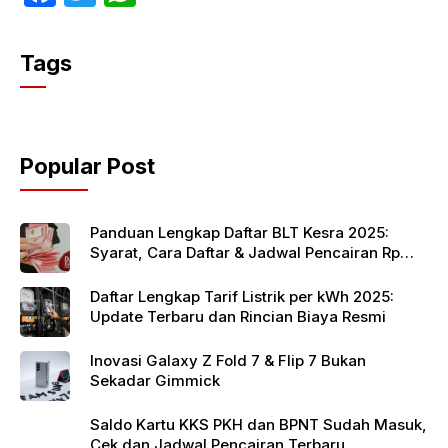
a
w
h
c
itt
at
Tags
e
er
s
b
A
o
p
Popular Post
o
p
k
Panduan Lengkap Daftar BLT Kesra 2025:
Syarat, Cara Daftar & Jadwal Pencairan Rp
900 Ribu
Daftar Lengkap Tarif Listrik per kWh 2025:
Update Terbaru dan Rincian Biaya Resmi
Inovasi Galaxy Z Fold 7 & Flip 7 Bukan
Sekadar Gimmick
Saldo Kartu KKS PKH dan BPNT Sudah Masuk,
Cek dan Jadwal Pencairan Terbaru