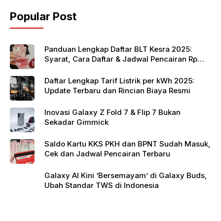
o
p
Popular Post
o
p
k
Panduan Lengkap Daftar BLT Kesra 2025:
Syarat, Cara Daftar & Jadwal Pencairan Rp
900 Ribu
Daftar Lengkap Tarif Listrik per kWh 2025:
Update Terbaru dan Rincian Biaya Resmi
Inovasi Galaxy Z Fold 7 & Flip 7 Bukan
Sekadar Gimmick
Saldo Kartu KKS PKH dan BPNT Sudah Masuk,
Cek dan Jadwal Pencairan Terbaru
Galaxy AI Kini ‘Bersemayam’ di Galaxy Buds,
Ubah Standar TWS di Indonesia