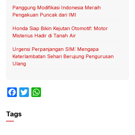
Panggung Modifikasi Indonesia Meraih
Pengakuan Puncak dari IMI
Honda Siap Bikin Kejutan Otomotif: Motor
Misterius Hadir di Tanah Air
Urgensi Perpanjangan SIM: Mengapa
Keterlambatan Sehari Berujung Pengurusan
Ulang
F
T
W
a
w
h
c
itt
at
Tags
e
er
s
b
A