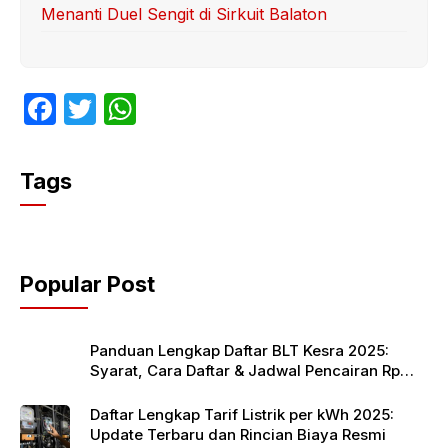
Menanti Duel Sengit di Sirkuit Balaton
F
T
W
a
w
h
c
itt
at
Tags
e
er
s
b
A
o
p
Popular Post
o
p
k
Panduan Lengkap Daftar BLT Kesra 2025:
Syarat, Cara Daftar & Jadwal Pencairan Rp
900 Ribu
Daftar Lengkap Tarif Listrik per kWh 2025:
Update Terbaru dan Rincian Biaya Resmi